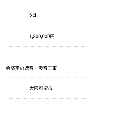
工期
5日
金額
1,800,000円
リフォーム内容
会議室の遮音・吸音工事
大阪府堺市
場所