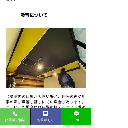
吸音について
​会議室内の反響が大きい場合、自分の声や相
手の声が反響し話しにくい場合があります。
こういった場合には反響を抑えることが求め
られますが、市販されている吸音ボードなど
では面積を十分に稼ぐことが出来ず、効果を
お電話で相談
お見積もり
LINE
いまいち感じられないことがほとんどです