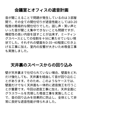
会議室とオフィスの遮音計画
​音が聞こえることで問題が発生しているのは３部屋
間で、その全ての間仕切りが遮音性能としてはD-20
程度の簡易的な間仕切りでした。話し声・笑い声と
いった音が聞こえ集中できないことも問題ですが、
機密性の高い内容を話すことが出来ず、ミーティン
グスペースとしての役割を十分に果たせていない現
状でした。それぞれの壁面をD-35~40程度に引き上
げる工事に加え、室内の反響が大きいため吸音工事
も実施しました。
​天井裏のスペースからの回り込み
壁が天井裏まで仕切られていない場合、壁面をどれ
だけ強化しても、天井裏を経由して音が回り込むこ
とがあります。そのため、このようなケースでは、
壁面だけでなく天井面も一体的に遮音施工を行うこ
とが重要です。今回は遮音工事に加え、天井全面に
グラスウールを充填した吸音工事を実施したこと
で、音の回り込みを効果的に防止し、全体として非
常に良好な遮音性能が得られました。