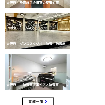
大阪府 吸音施工
会議室の反響対策
大阪府
ダンススタジオ 防音・防振床
大阪府 防音室工事
ピアノ防音室
実績一覧