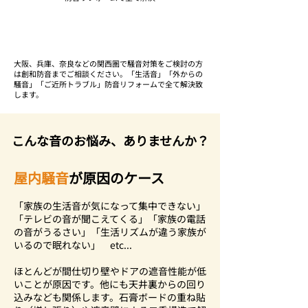
ご相談・お見積もりは無料
大阪、兵庫、奈良などの関西圏で騒音対策をご検討の方
は創和防音までご相談ください。「生活音」「外からの
騒音」「ご近所トラブル」防音リフォームで全て解決致
します。
こんな音のお悩み、ありませんか？
​屋内騒音
が原因のケース
「家族の生活音が気になって集中できない」
「テレビの音が聞こえてくる」「家族の電話
の音がうるさい」「生活リズムが違う家族が
いるので眠れない」 etc...
​ほとんどが間仕切り壁やドアの遮音性能が低
いことが原因です。他にも天井裏からの回り
込みなども関係します。石膏ボードの重ね貼