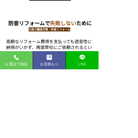
防音リフォームで
失敗しない
ために
大阪の騒音対策・防音リフォーム
高額なリフォーム費用を支払っても遮音性に
納得がいかず、再度弊社にご依頼されるとい
うケースも珍しくありません。
​そういった事
態を防ぐために以下のような内容に注意して
お電話で相談
お見積もり
LINE
工事を進めてください。
①防音専門か／実績が豊富か
防音には遮音計算や音響設計が必須です。一
般のリフォーム業者では失敗する可能が非常
に高いです。
​創和防音のように長い期間、実
際に工事をしているのか？専門性の高いスタ
ッフがいるか？などを気をつけてください。
②事前調査を徹底するか
現場環境・構造・間取り・音源の周波数特性
で工事内容が変わります。騒音測定や周波数