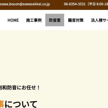
sowa.bouon@sowasekkei.co.jp
06-6354-3531（平日 8:00-18
HOME
施工事例
防音室
騒音対策
法人様サ
創和防音にお任せ！
事
について