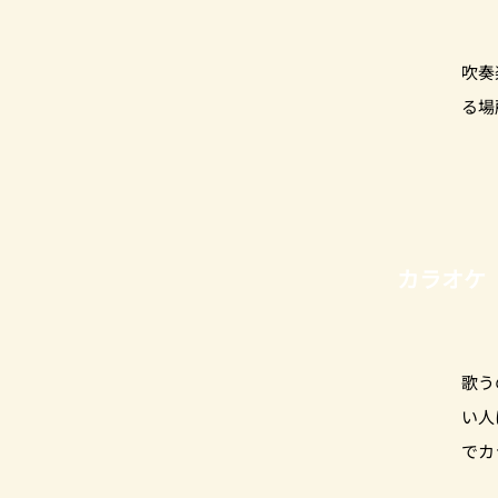
​吹
る場
カラオケ
歌う
い人
でカ