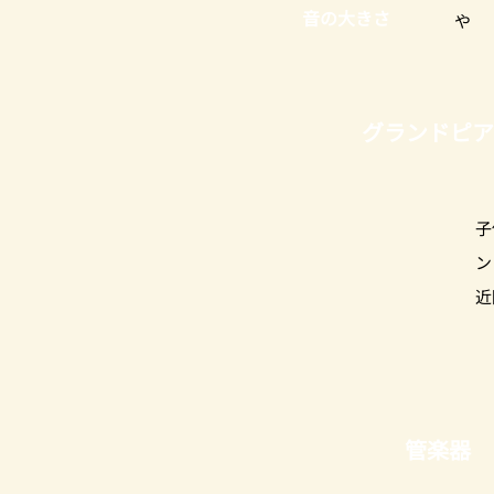
音の大きさ
や
グランドピア
子
ン
近
管楽器 