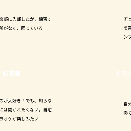
ず
奏楽部に入部したが、練習す
を
所がなく、困っている
ン
 防音室
ドラ
のが大好き！でも、知らな
自
には聞かれたくない。自宅
奏
ラオケが楽しみたい