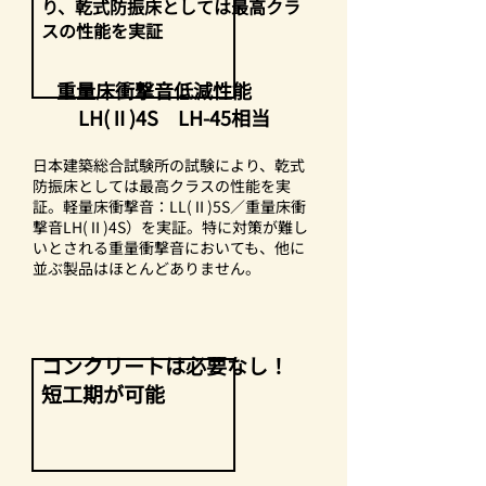
り、乾式防振床としては最高クラ
スの性能を実証
重量床衝撃音低減性能
LH(Ⅱ)4S LH-45相当
日本建築総合試験所の試験により、乾式
防振床としては最高クラスの性能を実
証。軽量床衝撃音：LL(Ⅱ)5S／重量床衝
撃音LH(Ⅱ)4S）を実証。特に対策が難し
いとされる重量衝撃音においても、他に
並ぶ製品はほとんどありません。
コンクリートは​必要なし！
短工期が可能