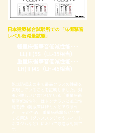
日本建築総合試験所での「床衝撃音
レベル低減量試験」
軽量床衝撃音低減性能･･･
LL(Ⅱ)5S（LL-35相当）
重量床衝撃音低減性能･･･
LH(Ⅱ)4S（LH-45相当） ​ ​
乾式防振床の中で最高クラスの性能を
実現していることを証明しました。対
策が難しいと言われている「重量床衝
撃音低減性能」はドンナランと並ぶ性
能を持つ防振床はほとんどありませ
ん。 ​ ​そのため、重量床衝撃音が発生
する用途（ダンススタジオやフィット
ネスジムなど）において最適な対策で
す。