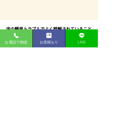
床の騒音トラブルでよく誤解されていること
お電話で相談
お見積もり
LINE
天井は足音を悪化させる？
床衝撃音が気になる場合、「床材を変える」
「床をかさ上げする」「下階に天井を設け
る」といった対策を思い浮かべる方が多くい
らっしゃいます。
しかし、これらの方法は半