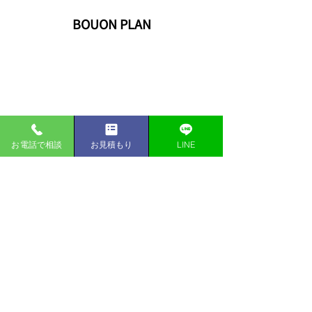
BOUON PLAN
お電話で相談
お見積もり
LINE
工期 約4日間
費用 約80万円
使用用途 居室
​所在地 大阪府