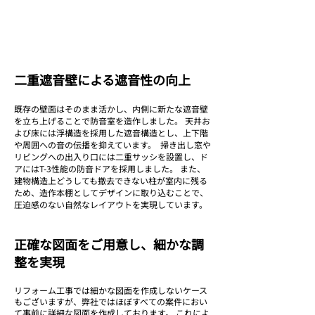
二重遮音壁による遮音性の向上
既存の壁面はそのまま活かし、内側に新たな遮音壁
を立ち上げることで防音室を造作しました。 天井お
よび床には浮構造を採用した遮音構造とし、上下階
や周囲への音の伝播を抑えています。 掃き出し窓や
リビングへの出入り口には二重サッシを設置し、ド
アにはT-3性能の防音ドアを採用しました。 また、
建物構造上どうしても撤去できない柱が室内に残る
ため、造作本棚としてデザインに取り込むことで、
圧迫感のない自然なレイアウトを実現しています。
​正確な図面をご用意し、細かな調
整を実現
リフォーム工事では細かな図面を作成しないケース
もございますが、弊社ではほぼすべての案件におい
て事前に詳細な図面を作成しております。 これによ