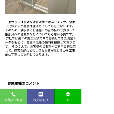
二重サッシは有効な遮音対策ではありますが、壁面
と比較すると遮音性能はどうしても低くなります。
そのため、隣接するお部屋への音の伝わり方や、2
階部分への音漏れなどについても考慮が必要です。
弊社では長年の施工実績の中で蓄積してきた測定デ
ータをもとに、音量や伝播の傾向を把握しておりま
す。 そのうえで、お客様のご要望やご利用目的に応
じて、遮音性能にどのような影響が生じるかを工事
前に丁寧にご説明しております。
お施主様のコメント
​工事対応だけでなく、引越しに伴う荷物の受け
取りなどもご対応頂き、非常に満足しておりま
お電話で相談
お見積もり
LINE
す。創和防音にお願いして本当に良かったで
す。