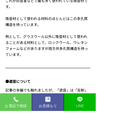
これが防音室などで最も多く使われている吸音材で
す。
吸音材として使われる材料のほとんどはこの多孔質
構造を持っています。
例として、グラスウール以外に吸音材として使われ
ることがある材料として、ロックウール、ウレタン
フォームなどがありますが両方共多孔質構造を持っ
ています。
●遮音について
記事の本編でも触れましたが、「遮音」は「反射」
と「吸収」の合計であると言えます。
お電話で相談
お見積もり
LINE
では、どのような材料が遮音に向いているのでしょ
うか。
それは「重たい材料」であると言われています。