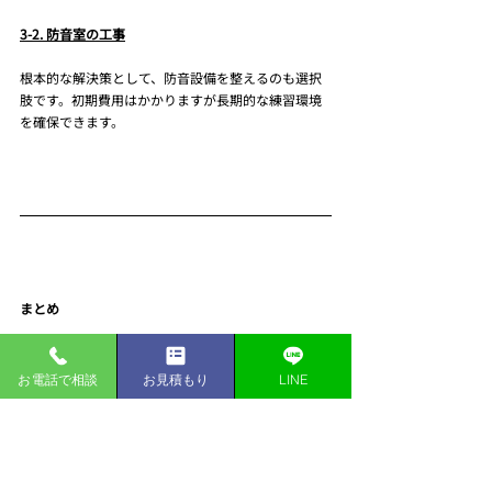
3-2. 防音室の工事
根本的な解決策として、防音設備を整えるのも選択
肢です。初期費用はかかりますが長期的な練習環境
を確保できます。
まとめ
サックスの練習場所は、カラオケやスタジオなど有
お電話で相談
お見積もり
LINE
料の選択肢から、公園や車内のような無料の場所ま
で幅広くあります。自分のライフスタイルや予算に
合った方法を選び、効率的に練習を進めていきまし
ょう。
ぜひこの記事を参考に、最適な練習場所を見つけて