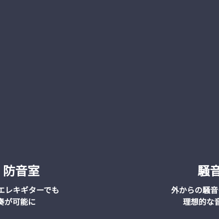
 防音室
騒
エレキギターでも
外からの騒音
奏が可能に
​理想的な