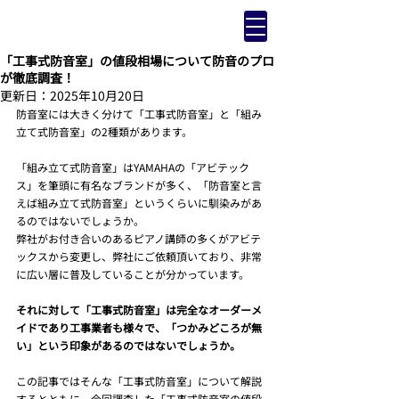
「工事式防音室」の値段相場について防音のプロ
が徹底調査！
更新日：
2025年10月20日
防音室には大きく分けて「工事式防音室」と「組み
立て式防音室」の2種類があります。
「組み立て式防音室」はYAMAHAの「アビテック
ス」を筆頭に有名なブランドが多く、「防音室と言
えば組み立て式防音室」というくらいに馴染みがあ
るのではないでしょうか。
弊社がお付き合いのあるピアノ講師の多くがアビテ
ックスから変更し、弊社にご依頼頂いており、非常
に広い層に普及していることが分かっています。
それに対して「工事式防音室」は完全なオーダーメ
イドであり工事業者も様々で、「つかみどころが無
い」という印象があるのではないでしょうか。
この記事ではそんな「工事式防音室」について解説
するとともに、今回調査した「工事式防音室の値段