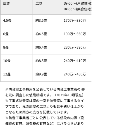
広さ
広さ
Dr-50～(戸建住宅) 
Dr-65～(集合住宅)
4.5畳
約3.5畳
170万～330万
6畳
約4.5畳
190万～360万
8畳
約6.4畳
230万～390万
10畳
約8.5畳
240万～410万
12畳
約9.9畳
240万～430万
※防音室工事費用を公表している防音工事業者のHP
を元に調査した値段相場です。（2025年10月現在）
※工事式防音室は家の一室を防音室に工事するタイ
プであり、元の部屋の広さよりも若干狭い仕上がり
となるため両方の広さを記載しています。
※防音工事業者ごとに公表している値段の内訳（設
備費の有無、消費税の有無など）にバラつきがあり