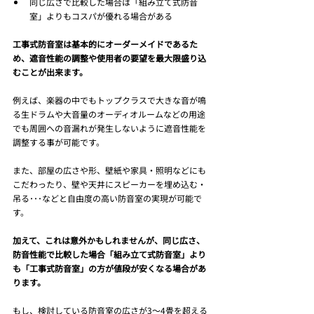
同じ広さで比較した場合は「組み立て式防音
室」よりもコスパが優れる場合がある
工事式防音室は基本的にオーダーメイドであるた
め、遮音性能の調整や使用者の要望を最大限盛り込
むことが出来ます。
例えば、楽器の中でもトップクラスで大きな音が鳴
る生ドラムや大音量のオーディオルームなどの用途
でも周囲への音漏れが発生しないように遮音性能を
調整する事が可能です。
また、部屋の広さや形、壁紙や家具・照明などにも
こだわったり、壁や天井にスピーカーを埋め込む・
吊る･･･などと自由度の高い防音室の実現が可能で
す。
加えて、これは意外かもしれませんが、同じ広さ、
防音性能で比較した場合「組み立て式防音室」より
も「工事式防音室」の方が値段が安くなる場合があ
ります。
もし、検討している防音室の広さが3～4畳を超える