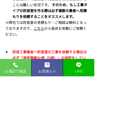
ことは難しい状況です。 
そのため、もし工事タ
イプの防音室を作る際は必ず複数の業者へ見積
もりを依頼することをオススメします。
⇒弊社では防音室の見積もり・ご相談は無料となっ
ておりますので、
こちら
から是非お気軽にご依頼く
ださい。
防音工事業者へ防音室の工事を依頼する場合は
必ず「遮音等級Dr値（D値）」の保証をしてい
る業者を選定することをオススメします。
「遮音等級Dr値」の保証は防音に対する専門的
お電話で相談
お見積もり
LINE
な知識や経験が必要になるものなので、これが
できる業者はある程度信頼が出来ますが、そう
でない業者は専門的な知識や経験を持っていな
い可能性があるため注意が必要です。
⇒
弊社では「遮音等級Dr値（D値）」の保証を必ず
実施していますので、安心してご依頼頂けます。
工事式防音室を購入する際は最低限以上の2点に注意
することをオススメします。